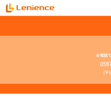
お電話
058
[平日